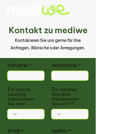
Kontakt zu mediwe
Kontakieren Sie uns gerne für Ihre
Anfragen, Wünsche oder Anregungen.
Vorname
Nachname
Für welche
Für welchen
Leistung
Standort
interessieren
interessieren
Sie sich?
Sie sich?
Email
Telefon