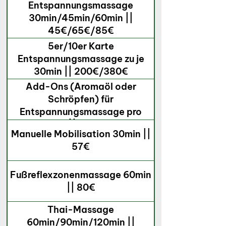
Entspannungsmassage
30min/45min/60min ||
45€/65€/85€
5er/10er Karte
Entspannungsmassage zu je
30min || 200€/380€
Add-Ons (Aromaöl oder
Schröpfen) für
Entspannungsmassage pro
Behandlung || pro Behandlung
Manuelle Mobilisation 30min ||
|| 5€
57€
Fußreflexzonenmassage 60min
|| 80€
Thai-Massage
60min/90min/120min ||