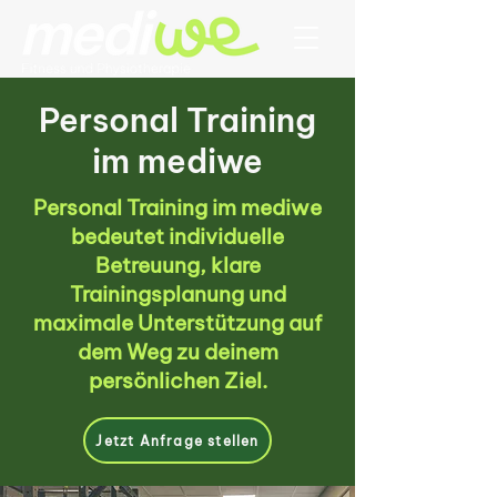
Personal Training
im mediwe
Personal Training im mediwe
bedeutet individuelle
Betreuung, klare
Trainingsplanung und
maximale Unterstützung auf
dem Weg zu deinem
persönlichen Ziel.
Jetzt Anfrage stellen