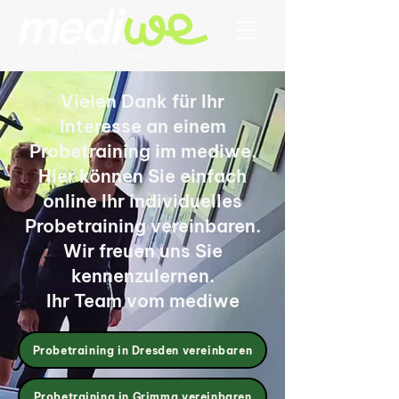
Vielen Dank für Ihr
Interesse an einem
Probetraining im mediwe.
Hier können Sie einfach
online Ihr individuelles
Probetraining vereinbaren.
Wir freuen uns Sie
kennenzulernen.
Ihr Team vom mediwe
Probetraining in Dresden vereinbaren
Probetraining in Grimma vereinbaren