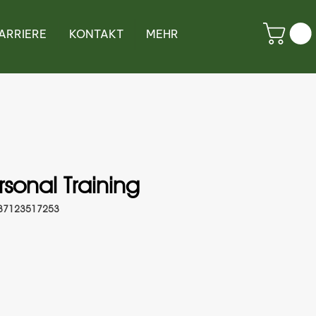
ARRIERE
KONTAKT
MEHR
sonal Training
537123517253
is